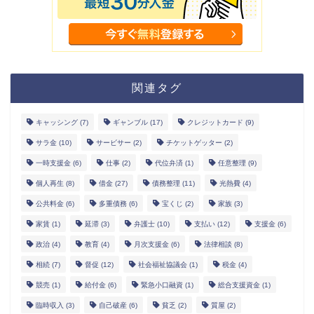
関連タグ
キャッシング
(7)
ギャンブル
(17)
クレジットカード
(9)
サラ金
(10)
サービサー
(2)
チケットゲッター
(2)
一時支援金
(6)
仕事
(2)
代位弁済
(1)
任意整理
(9)
個人再生
(8)
借金
(27)
債務整理
(11)
光熱費
(4)
公共料金
(6)
多重債務
(6)
宝くじ
(2)
家族
(3)
家賃
(1)
延滞
(3)
弁護士
(10)
支払い
(12)
支援金
(6)
政治
(4)
教育
(4)
月次支援金
(6)
法律相談
(8)
相続
(7)
督促
(12)
社会福祉協議会
(1)
税金
(4)
競売
(1)
給付金
(6)
緊急小口融資
(1)
総合支援資金
(1)
臨時収入
(3)
自己破産
(6)
貧乏
(2)
質屋
(2)