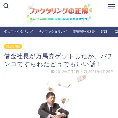
個人ファクタリング
法人ファクタリング
債務整理体験談
SNS
【
愚か者日記
借金社長が万馬券ゲットしたが、パチ
ンコですられたどうでもいい話！
2012年7月2日
/
2021年1月29日