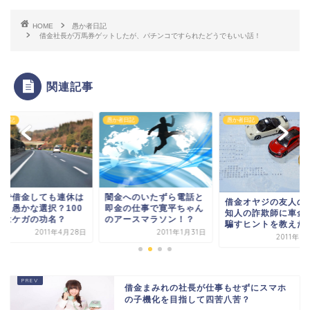
HOME
愚か者日記
借金社長が万馬券ゲットしたが、パチンコですられたどうでもいい話！
関連記事
者日記
愚か者日記
愚か者日記
金で借金しても連休は
闇金へのいたずら電話と
借金オヤジの友人の
ぶ！愚かな選択？100
即金の仕事で寛平ちゃん
知人の詐欺師に車金
円はケガの功名？
のアースマラソン！？
騙すヒントを教えた
2011年4月28日
2011年1月31日
2011年9
借金まみれの社長が仕事もせずにスマホ
の子機化を目指して四苦八苦？