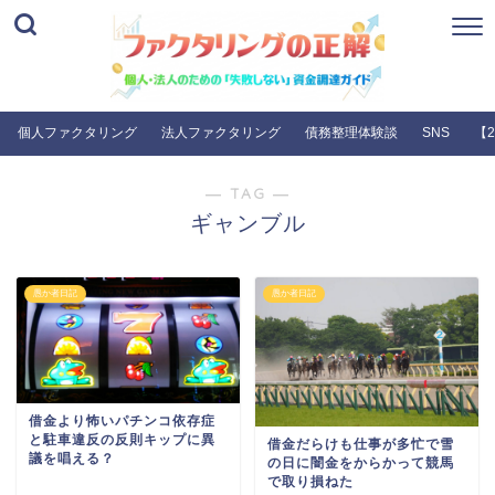
個人ファクタリング
法人ファクタリング
債務整理体験談
SNS
【
― TAG ―
ギャンブル
愚か者日記
愚か者日記
借金より怖いパチンコ依存症
と駐車違反の反則キップに異
借金だらけも仕事が多忙で雪
議を唱える？
の日に闇金をからかって競馬
で取り損ねた