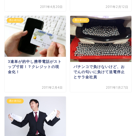
2011年4月20日
2011年2月12日
愚か者日記
愚か者日記
3連単が的中し携帯電話がスト
パチンコで負けないけど、お
ップ寸前！？クレジットの現
でんの匂いに負けて送電停止
金化！
とサラ金社員
2011年2月4日
2011年1月27日
愚か者日記