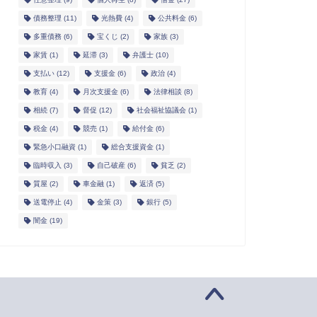
債務整理
(11)
光熱費
(4)
公共料金
(6)
多重債務
(6)
宝くじ
(2)
家族
(3)
家賃
(1)
延滞
(3)
弁護士
(10)
支払い
(12)
支援金
(6)
政治
(4)
教育
(4)
月次支援金
(6)
法律相談
(8)
相続
(7)
督促
(12)
社会福祉協議会
(1)
税金
(4)
競売
(1)
給付金
(6)
緊急小口融資
(1)
総合支援資金
(1)
臨時収入
(3)
自己破産
(6)
貧乏
(2)
質屋
(2)
車金融
(1)
返済
(5)
送電停止
(4)
金策
(3)
銀行
(5)
闇金
(19)