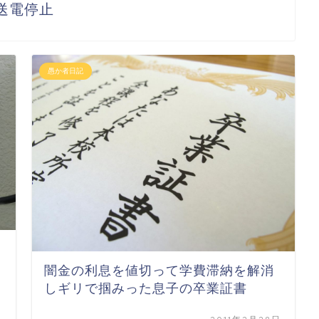
送電停止
愚か者日記
闇金の利息を値切って学費滞納を解消
しギリで掴みった息子の卒業証書