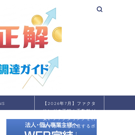
NS
【2026年7月】ファクタ
リングの正解｜手数料が
安いファクタリングを利
用するコツと注意するポ
イント！