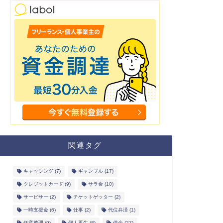
関連タグ
キャッシング
(7)
ギャンブル
(17)
クレジットカード
(9)
サラ金
(10)
サービサー
(2)
チケットゲッター
(2)
一時支援金
(6)
仕事
(2)
代位弁済
(1)
任意整理
(9)
個人再生
(8)
借金
(27)