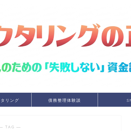
クタリング
債務整理体験談
S
― TAG ―